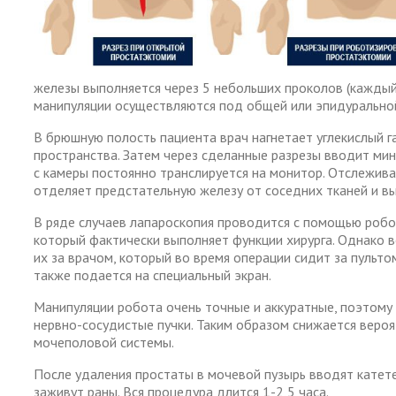
железы выполняется через 5 небольших проколов (каждый 
манипуляции осуществляются под общей или эпидуральной
В брюшную полость пациента врач нагнетает углекислый 
пространства. Затем через сделанные разрезы вводит ми
с камеры постоянно транслируется на монитор. Отслежив
отделяет предстательную железу от соседних тканей и вы
В ряде случаев лапароскопия проводится с помощью робо
который фактически выполняет функции хирурга. Однако в
их за врачом, который во время операции сидит за пульт
также подается на специальный экран.
Манипуляции робота очень точные и аккуратные, поэтому
нервно-сосудистые пучки. Таким образом снижается веро
мочеполовой системы.
После удаления простаты в мочевой пузырь вводят катете
заживут раны. Вся процедура длится 1-2,5 часа.