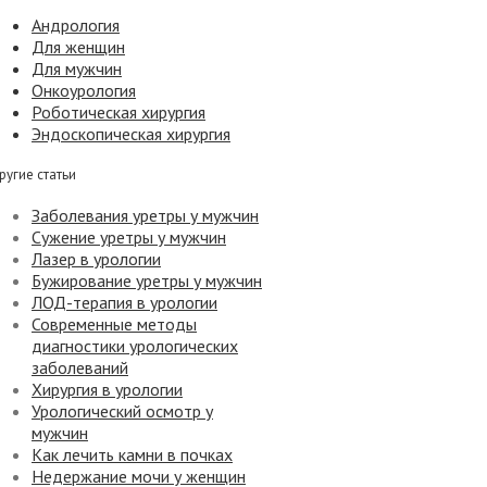
Андрология
Для женщин
Для мужчин
Онкоурология
Роботическая хирургия
Эндоскопическая хирургия
ругие статьи
Заболевания уретры у мужчин
Сужение уретры у мужчин
Лазер в урологии
Бужирование уретры у мужчин
ЛОД-терапия в урологии
Современные методы
диагностики урологических
заболеваний
Хирургия в урологии
Урологический осмотр у
мужчин
Как лечить камни в почках
Недержание мочи у женщин