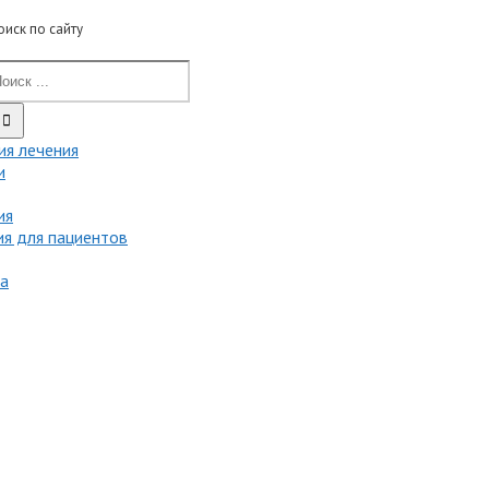
оиск по сайту
ия лечения
и
ия
я для пациентов
та