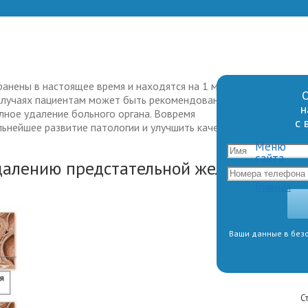
анены в настоящее время и находятся на 1 месте в
О
 случаях пациентам может быть рекомендована
н
лное удаление больного органа. Вовремя
с 
ьнейшее развитие патологии и улучшить качество
Меню
сайта
далению предстательной железы
Главная
Ваши данные в безо
С