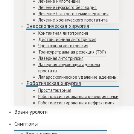
Лечение импотенции
Лечение мужского бесплодия
Лечение быстрого семяизвержения
Лечение хронического простатита
Эндоскопическая хирургия
Контактная литотрипсия
Дистанционная литотрипсия
Чрезкожная литотрипсия
Трансуретральная резекция (ТУР)
Лазерная литотрипсия
Лазерная энуклеация аденомы
простаты
Лапароскопическое удаление аденомы
Роботическая хирургия
Простатэктомия
Роботоассистированная резекция почки
Роботоассистированная нефрэктомия
Врачи-урологи
Симптомы
Боль в мошонке