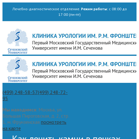
Лечебно-диагностическое отделение.
Режим работы:
с 08:00 до
17:00 (пн-пт)
(499) 248-58-57
(499) 248-72-
95
Мы находимся:
Москва, ул.
Большая Пироговская, д. 2, стр.
1, м. Фрунзенская
посмотреть
на карте
Как лечить камни в почках