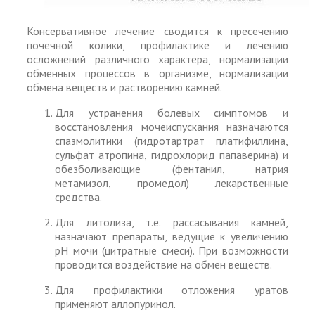
Консервативное лечение сводится к пресечению
почечной колики, профилактике и лечению
осложнений различного характера, нормализации
обменных процессов в организме, нормализации
обмена веществ и растворению камней.
Для устранения болевых симптомов и
восстановления мочеиспускания назначаются
спазмолитики (гидротартрат платифиллина,
сульфат атропина, гидрохлорид папаверина) и
обезболивающие (фентанил, натрия
метамизол, промедол) лекарственные
средства.
Для литолиза, т.е. рассасывания камней,
назначают препараты, ведущие к увеличению
рН мочи (цитратные смеси). При возможности
проводится воздействие на обмен веществ.
Для профилактики отложения уратов
применяют аллопуринол.