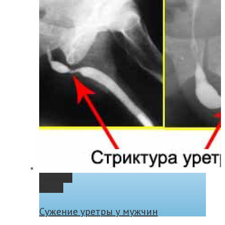
Permalink
Gallery
Сужение уретры у мужчин