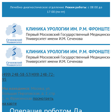
Лечебно-диагностическое отделение.
Режим работы:
с 08:00 до
17:00 (пн-пт)
(499) 248-58-57
(499) 248-72-
95
Мы находимся:
Москва, ул.
Большая Пироговская, д. 2, стр.
1, м. Фрунзенская
посмотреть
на карте
Операция роботом Да