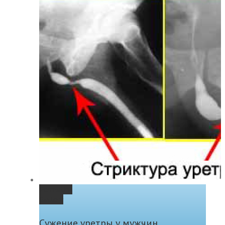
Permalink
Gallery
Сужение уретры у мужчин