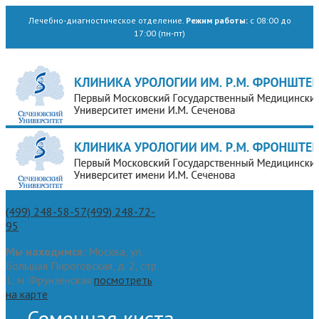
Лечебно-диагностическое отделение.
Режим работы:
с 08:00 до
17:00 (пн-пт)
(499) 248-58-57
(499) 248-72-
95
Мы находимся:
Москва, ул.
Большая Пироговская, д. 2, стр.
1, м. Фрунзенская
посмотреть
на карте
Семенная киста