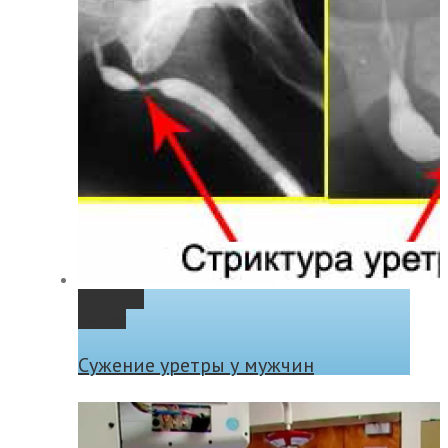
Permalink
Gallery
Сужение уретры у мужчин