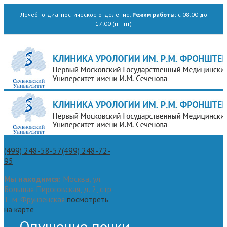
Лечебно-диагностическое отделение.
Режим работы:
с 08:00 до
17:00 (пн-пт)
(499) 248-58-57
(499) 248-72-
95
Мы находимся:
Москва, ул.
Большая Пироговская, д. 2, стр.
1, м. Фрунзенская
посмотреть
на карте
Опущение почки