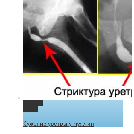
Permalink
Gallery
Сужение уретры у мужчин