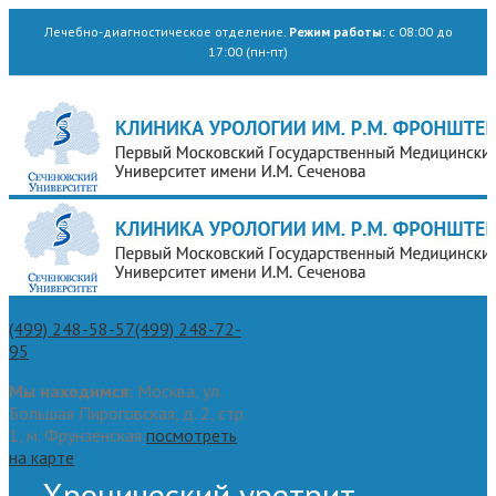
Лечебно-диагностическое отделение.
Режим работы:
с 08:00 до
17:00 (пн-пт)
(499) 248-58-57
(499) 248-72-
95
Мы находимся:
Москва, ул.
Большая Пироговская, д. 2, стр.
1, м. Фрунзенская
посмотреть
на карте
Хронический уретрит