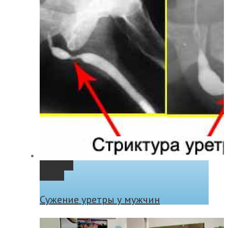
Permalink
Gallery
Сужение уретры у мужчин