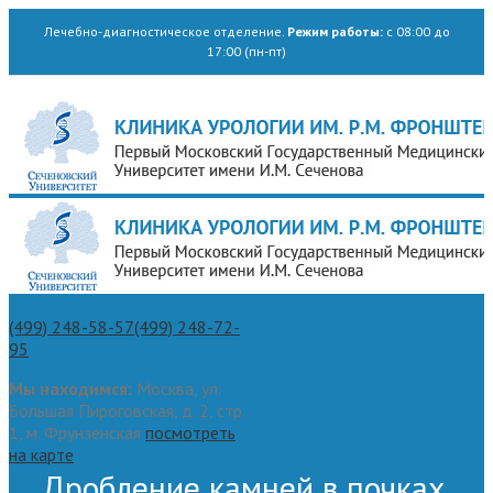
Лечебно-диагностическое отделение.
Режим работы:
с 08:00 до
17:00 (пн-пт)
(499) 248-58-57
(499) 248-72-
95
Мы находимся:
Москва, ул.
Большая Пироговская, д. 2, стр.
1, м. Фрунзенская
посмотреть
на карте
Дробление камней в почках