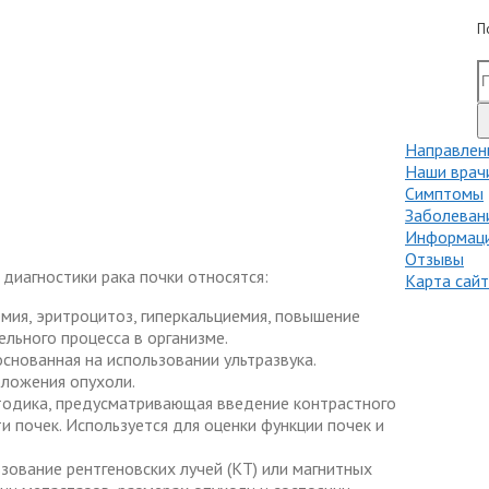
П
Направлен
Наши врач
Симптомы
Заболеван
Информаци
Отзывы
диагностики рака почки относятся:
Карта сай
мия, эритроцитоз, гиперкальциемия, повышение
ельного процесса в организме.
основанная на использовании ультразвука.
оложения опухоли.
етодика, предусматривающая введение контрастного
 почек. Используется для оценки функции почек и
ование рентгеновских лучей (КТ) или магнитных