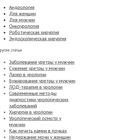
Андрология
Для женщин
Для мужчин
Онкоурология
Роботическая хирургия
Эндоскопическая хирургия
ругие статьи
Заболевания уретры у мужчин
Сужение уретры у мужчин
Лазер в урологии
Бужирование уретры у мужчин
ЛОД-терапия в урологии
Современные методы
диагностики урологических
заболеваний
Хирургия в урологии
Урологический осмотр у
мужчин
Как лечить камни в почках
Недержание мочи у женщин