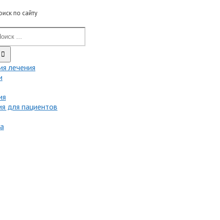
оиск по сайту
ия лечения
и
ия
я для пациентов
та