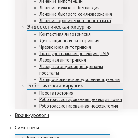
Лечение импотенции
Лечение мужского бесплодия
Лечение быстрого семяизвержения
Лечение хронического простатита
Эндоскопическая хирургия
Контактная литотрипсия
Дистанционная литотрипсия
Чрезкожная литотрипсия
Трансуретральная резекция (ТУР)
Лазерная литотрипсия
Лазерная энуклеация аденомы
простаты
Лапароскопическое удаление аденомы
Роботическая хирургия
Простатэктомия
Роботоассистированная резекция почки
Роботоассистированная нефрэктомия
Врачи-урологи
Симптомы
Боль в мошонке