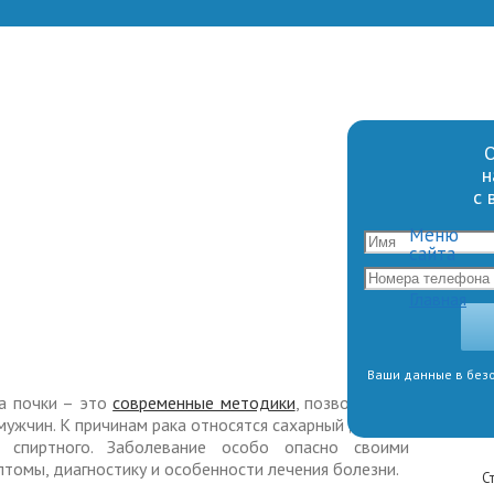
О
н
с 
Меню
сайта
Главная
Ваши данные в безо
а почки – это
современные методики
, позволяющие
мужчин. К причинам рака относятся сахарный диабет,
ие спиртного. Заболевание особо опасно своими
птомы, диагностику и особенности лечения болезни.
С