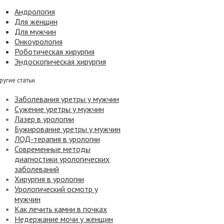
Андрология
Для женщин
Для мужчин
Онкоурология
Роботическая хирургия
Эндоскопическая хирургия
ругие статьи
Заболевания уретры у мужчин
Сужение уретры у мужчин
Лазер в урологии
Бужирование уретры у мужчин
ЛОД-терапия в урологии
Современные методы
диагностики урологических
заболеваний
Хирургия в урологии
Урологический осмотр у
мужчин
Как лечить камни в почках
Недержание мочи у женщин