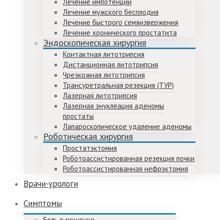
Лечение импотенции
Лечение мужского бесплодия
Лечение быстрого семяизвержения
Лечение хронического простатита
Эндоскопическая хирургия
Контактная литотрипсия
Дистанционная литотрипсия
Чрезкожная литотрипсия
Трансуретральная резекция (ТУР)
Лазерная литотрипсия
Лазерная энуклеация аденомы
простаты
Лапароскопическое удаление аденомы
Роботическая хирургия
Простатэктомия
Роботоассистированная резекция почки
Роботоассистированная нефрэктомия
Врачи-урологи
Симптомы
Боль в мошонке