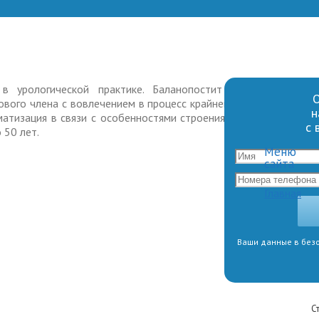
в урологической практике. Баланопостит – это
О
вого члена с вовлечением в процесс крайней плоти.
н
атизация в связи с особенностями строения органа.
с 
 50 лет.
Меню
сайта
Главная
Ваши данные в безо
С