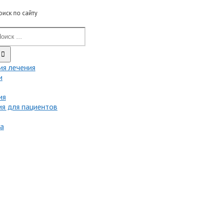
оиск по сайту
ия лечения
и
ия
я для пациентов
та