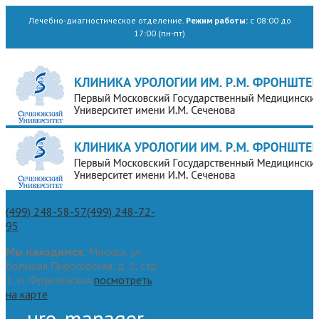
Лечебно-диагностическое отделение.
Режим работы:
с 08:00 до
17:00 (пн-пт)
(499) 248-58-57
(499) 248-72-
95
Мы находимся:
Москва, ул.
Большая Пироговская, д. 2, стр.
1, м. Фрунзенская
посмотреть
на карте
uro_manager